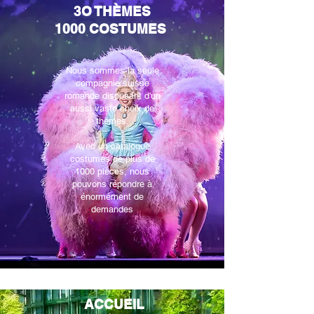
3O THÈMES
1000 COSTUMES
Nous sommes la seule
compagnie suisse
romande disposant d'un
aussi vaste choix de
thèmes.
Avec un catalogue
costumes de plus de
1000 pièces, nous
pouvons répondre
à
énormément de
demandes
ACCUEIL