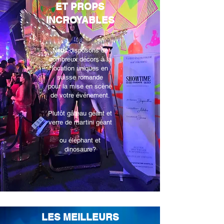
ET PROPS
INCROYABLES
Nous disposons de
nombreux décors à la
location uniques en
suisse romande
pour la mise en scène
de votre événement.
Plutôt gâteau géant et
verre de martini géant
ou éléphant et
dinosaure?
LES MEILLEURS