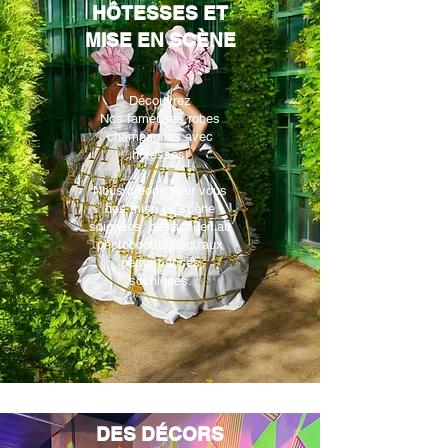
HÔTESSES ET
MISE EN SCÈNE
Découvrez
Nos fameuses robes
champagnes avec
hôtesses!
Nous créons pour vous
des mise en scène
soignées, de l'accueil au
photobooth, jusqu'aux
performances
scéniques.
DES DÉCORS